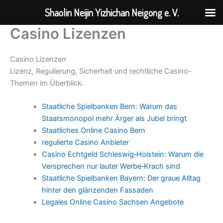
Shaolin Neijin Yizhichan Neigong e. V.
Casino Lizenzen
Zum
Inhalt
springen
Casino Lizenzen
Lizenz, Regulierung, Sicherheit und rechtliche Casino-
Themen im Überblick.
Staatliche Spielbanken Bern: Warum das
Staatsmonopol mehr Ärger als Jubel bringt
Staatliches Online Casino Bern
regulierte Casino Anbieter
Casino Echtgeld Schleswig‑Holstein: Warum die
Versprechen nur lauter Werbe‑Krach sind
Staatliche Spielbanken Bayern: Der graue Alltag
hinter den glänzenden Fassaden
Legales Online Casino Sachsen Angebote